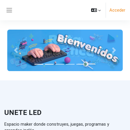
Salta al contenido principal
Acceder
Panel lateral
Anterior
Siguient
UNETE LED
Espacio maker donde construyes, juegas, programas y