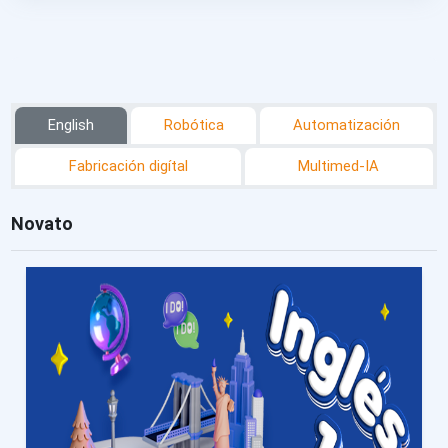
English
Robótica
Automatización
Fabricación digítal
Multimed-IA
Novato